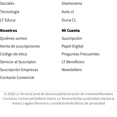
Opens in new wind
Sociales
Glamorama
Opens in new window
Tecnología
Auto.cl
Opens in new window
LT Educa
Duna CL
Nosotros
Mi Cuenta
Quiénes somos
Suscripción
Opens in new win
Venta de suscripciones
Papel Digital
Opens in new window
Código de etica
Preguntas Frecuentes
Servicio al Suscriptor
LT Beneficios
Suscripción Empresas
Newsletters
Opens in new window
Contacto Comercial
Opens in new window
Opens in 
Op
© 2026 La Tercera
Canal de denuncias
Declaración de Intereses
Remates
Opens in new window
Opens in new window
O
Contacto Comercial
Tarifario Diario La Tercera
Tarifas publicidad electoral
Opens in new window
Avisos Legales
Términos y condiciones
Políticas de privacidad