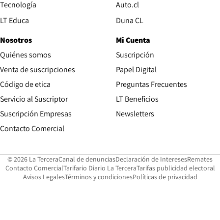
Opens in new window
Tecnología
Auto.cl
Opens in new window
LT Educa
Duna CL
Nosotros
Mi Cuenta
Quiénes somos
Suscripción
Opens in new win
Venta de suscripciones
Papel Digital
Opens in new window
Código de etica
Preguntas Frecuentes
Servicio al Suscriptor
LT Beneficios
Suscripción Empresas
Newsletters
Opens in new window
Contacto Comercial
Opens in new window
Opens in 
Op
© 2026 La Tercera
Canal de denuncias
Declaración de Intereses
Remates
Opens in new window
Opens in new window
O
Contacto Comercial
Tarifario Diario La Tercera
Tarifas publicidad electoral
Opens in new window
Avisos Legales
Términos y condiciones
Políticas de privacidad