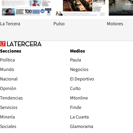
La Tercera
Pulso
Motores
Secciones
Medios
Política
Paula
Mundo
Negocios
Nacional
El Deportivo
Opinión
Culto
Tendencias
Mtonline
Servicios
Finde
Opens in new window
Minería
La Cuarta
Opens in new wind
Sociales
Glamorama