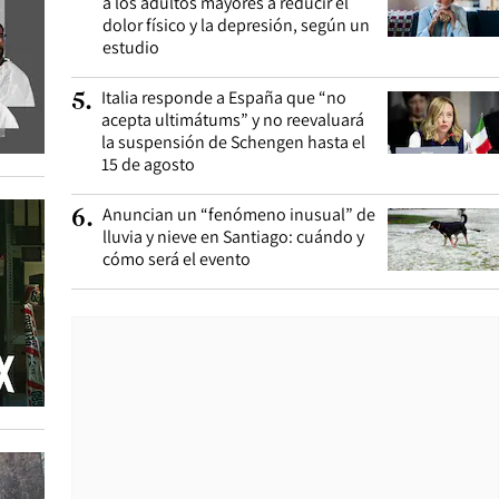
a los adultos mayores a reducir el
dolor físico y la depresión, según un
estudio
Italia responde a España que “no
5
.
acepta ultimátums” y no reevaluará
la suspensión de Schengen hasta el
15 de agosto
Anuncian un “fenómeno inusual” de
6
.
lluvia y nieve en Santiago: cuándo y
cómo será el evento