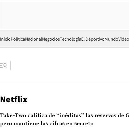
Inicio
Política
Nacional
Negocios
Tecnología
El Deportivo
Mundo
Vide
Netflix
Take-Two califica de “inéditas” las reservas de
pero mantiene las cifras en secreto