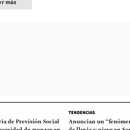
er más
TENDENCIAS
ia de Previsión Social
Anuncian un “fenómen