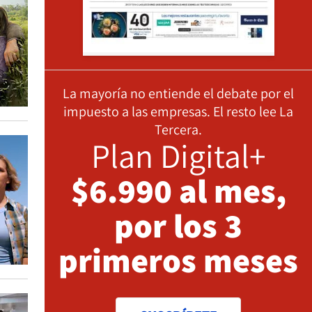
La mayoría no entiende el debate por el
impuesto a las empresas. El resto lee La
Tercera.
Plan Digital+
$6.990 al mes,
por los 3
primeros meses