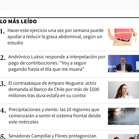
LO MÁS LEÍDO
Hacer este ejercicio una vez por semana puede
1
.
ayudar a reducir la grasa abdominal, según un
estudio
Andrónico Luksic responde a interpelación por
2
.
pago de contribuciones: “Voy a seguir
pagando hasta el día que me muera”
El contraataque de Amparo Noguera: actriz
3
.
demanda al Banco de Chile por más de $500
millones tras dura estafa en su contra
Precipitaciones y viento: las 10 regiones que
4
.
comenzarán a sentir el sistema frontal desde
este miércoles
Senadoras Campillai y Flores protagonizan
5
.