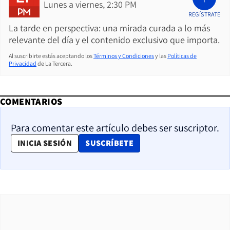
Lunes a viernes, 2:30 PM
REGÍSTRATE
La tarde en perspectiva: una mirada curada a lo más
relevante del día y el contenido exclusivo que importa.
Al suscribirte estás aceptando los
Términos y Condiciones
y las
Políticas de
Privacidad
de La Tercera.
COMENTARIOS
Para comentar este artículo debes ser suscriptor.
OPENS IN NEW WINDOW
INICIA SESIÓN
SUSCRÍBETE