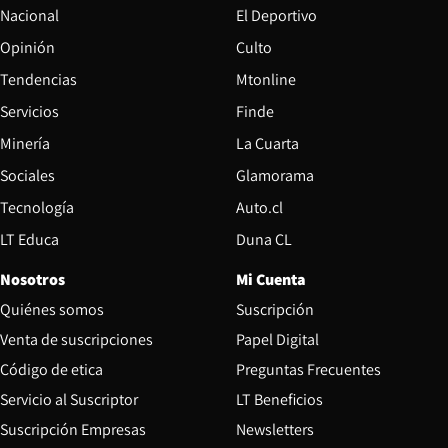
Nacional
El Deportivo
Opinión
Culto
Tendencias
Mtonline
Servicios
Finde
Opens in new window
Minería
La Cuarta
Opens in new wind
Sociales
Glamorama
Opens in new window
Tecnología
Auto.cl
Opens in new window
LT Educa
Duna CL
Nosotros
Mi Cuenta
Quiénes somos
Suscripción
Opens in new win
Venta de suscripciones
Papel Digital
Opens in new window
Código de etica
Preguntas Frecuentes
Servicio al Suscriptor
LT Beneficios
Suscripción Empresas
Newsletters