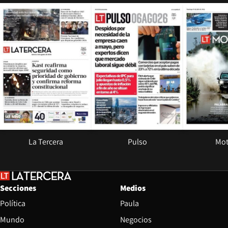
Opens in new window
Opens in ne
La Tercera
Pulso
Mot
Secciones
Medios
Política
Paula
Mundo
Negocios