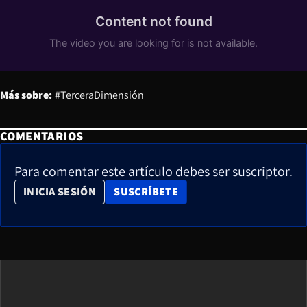
Más sobre:
#TerceraDimensión
COMENTARIOS
Para comentar este artículo debes ser suscriptor.
OPENS IN NEW WINDOW
INICIA SESIÓN
SUSCRÍBETE