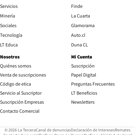
Servicios
Finde
Opens in new window
Minería
La Cuarta
Opens in new wind
Sociales
Glamorama
Opens in new window
Tecnología
Auto.cl
Opens in new window
LT Educa
Duna CL
Nosotros
Mi Cuenta
Quiénes somos
Suscripción
Opens in new win
Venta de suscripciones
Papel Digital
Opens in new window
Código de etica
Preguntas Frecuentes
Servicio al Suscriptor
LT Beneficios
Suscripción Empresas
Newsletters
Opens in new window
Contacto Comercial
Opens in new window
Opens in 
Op
© 2026 La Tercera
Canal de denuncias
Declaración de Intereses
Remates
Opens in new window
Opens in new window
O