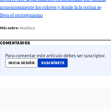
armoniosamente los colores y donde la la cocina se
lleva el protagonismo
Más sobre:
MasDeco
COMENTARIOS
Para comentar este artículo debes ser suscriptor.
OPENS IN NEW WINDOW
INICIA SESIÓN
SUSCRÍBETE