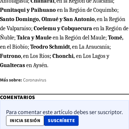
Antofagasta;
Chañaral
, en la Región de Atacama;
Punitaqui y Paihuano
en la Región de Coquimbo;
Santo Domingo, Olmué y San Antonio
, en la Región
de Valparaíso;
Coelemu y Cobquecura
en la Región de
Ñuble;
Talca y Maule
en la Región del Maule;
Tomé,
en el Biobío;
Teodro Schmidt
, en La Araucanía;
Futrono
, en Los Ríos
; Chonchi,
en Los Lagos
y
Gualtecas
en Aysén.
Más sobre:
Coronavirus
COMENTARIOS
Para comentar este artículo debes ser suscriptor.
OPENS IN NEW WINDOW
INICIA SESIÓN
SUSCRÍBETE