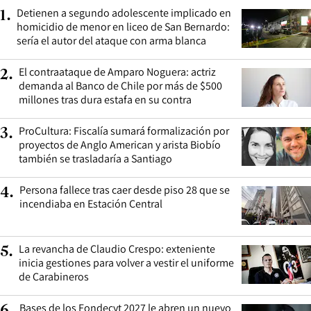
Detienen a segundo adolescente implicado en
1
.
homicidio de menor en liceo de San Bernardo:
sería el autor del ataque con arma blanca
El contraataque de Amparo Noguera: actriz
2
.
demanda al Banco de Chile por más de $500
millones tras dura estafa en su contra
ProCultura: Fiscalía sumará formalización por
3
.
proyectos de Anglo American y arista Biobío
también se trasladaría a Santiago
Persona fallece tras caer desde piso 28 que se
4
.
incendiaba en Estación Central
La revancha de Claudio Crespo: exteniente
5
.
inicia gestiones para volver a vestir el uniforme
de Carabineros
Bases de los Fondecyt 2027 le abren un nuevo
6
.