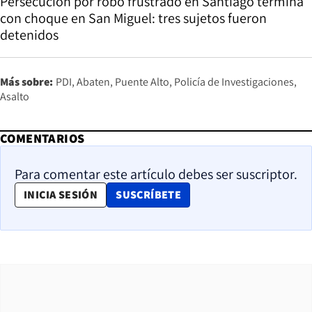
Persecución por robo frustrado en Santiago termina
con choque en San Miguel: tres sujetos fueron
detenidos
Más sobre:
PDI
Abaten
Puente Alto
Policía de Investigaciones
Asalto
COMENTARIOS
Para comentar este artículo debes ser suscriptor.
OPENS IN NEW WINDOW
INICIA SESIÓN
SUSCRÍBETE