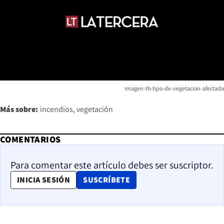
imagen-th-tipo-de-vegetacion-afectada
Más sobre:
incendios
vegetación
COMENTARIOS
Para comentar este artículo debes ser suscriptor.
OPENS IN NEW WINDOW
INICIA SESIÓN
SUSCRÍBETE