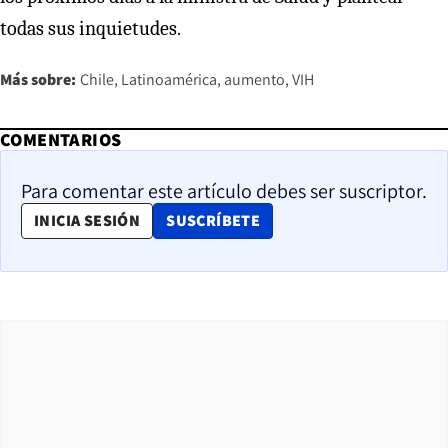
todas sus inquietudes.
Más sobre:
Chile
Latinoamérica
aumento
VIH
COMENTARIOS
Para comentar este artículo debes ser suscriptor.
OPENS IN NEW WINDOW
INICIA SESIÓN
SUSCRÍBETE