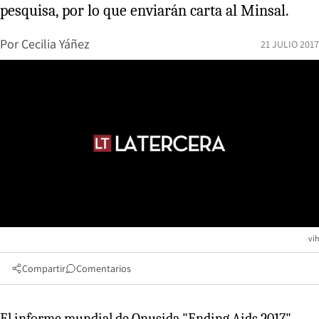
pesquisa, por lo que enviarán carta al Minsal.
Por
Cecilia Yáñez
21 JULIO 2017
vih
Compartir
Comentarios
El informe mundial de Onusida "Ending Aids 2017"