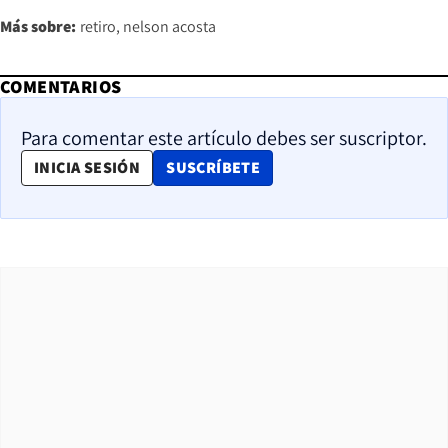
Más sobre:
retiro
nelson acosta
COMENTARIOS
Para comentar este artículo debes ser suscriptor.
OPENS IN NEW WINDOW
INICIA SESIÓN
SUSCRÍBETE