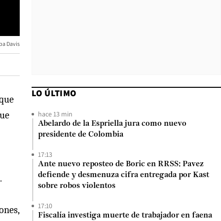
pa Davis
LO ÚLTIMO
 que
hace 13 min
que
Abelardo de la Espriella jura como nuevo
presidente de Colombia
17:13
Ante nuevo reposteo de Boric en RRSS: Pavez
defiende y desmenuza cifra entregada por Kast
.
sobre robos violentos
17:10
ones,
Fiscalía investiga muerte de trabajador en faena