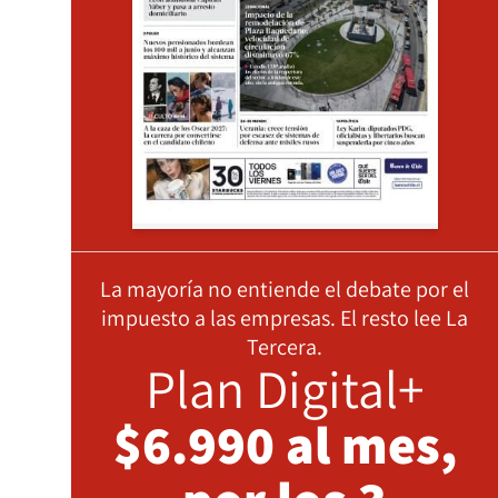
La mayoría no entiende el debate por el
impuesto a las empresas. El resto lee La
Tercera.
Plan Digital+
$6.990 al mes,