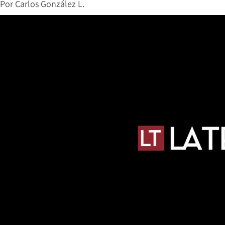
Por
Carlos González L.