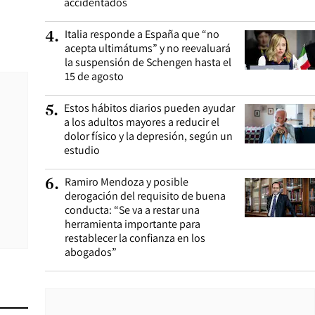
accidentados
Italia responde a España que “no
4
.
acepta ultimátums” y no reevaluará
la suspensión de Schengen hasta el
15 de agosto
Estos hábitos diarios pueden ayudar
5
.
a los adultos mayores a reducir el
dolor físico y la depresión, según un
estudio
Ramiro Mendoza y posible
6
.
derogación del requisito de buena
conducta: “Se va a restar una
herramienta importante para
restablecer la confianza en los
abogados”