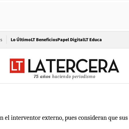
Opens in new window
os
Lo Último
LT Beneficios
Papel Digital
LT Educa
75 años
haciendo periodismo
con el interventor externo, pues consideran que sus