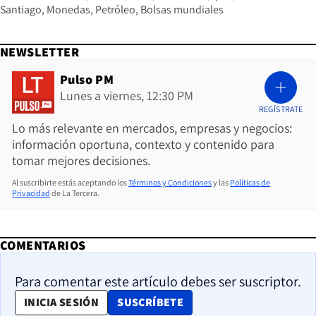
Santiago
Monedas
Petróleo
Bolsas mundiales
NEWSLETTER
Pulso PM
Lunes a viernes, 12:30 PM
REGÍSTRATE
Lo más relevante en mercados, empresas y negocios:
información oportuna, contexto y contenido para
tomar mejores decisiones.
Al suscribirte estás aceptando los
Términos y Condiciones
y las
Políticas de
Privacidad
de La Tercera.
COMENTARIOS
Para comentar este artículo debes ser suscriptor.
OPENS IN NEW WINDOW
INICIA SESIÓN
SUSCRÍBETE