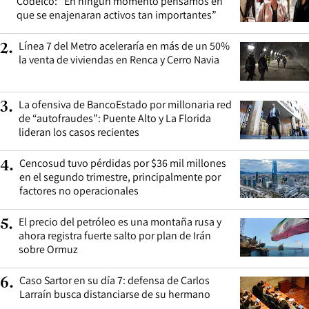
Codelco: “En ningún momento pensamos en
que se enajenaran activos tan importantes”
Línea 7 del Metro aceleraría en más de un 50%
2
.
la venta de viviendas en Renca y Cerro Navia
La ofensiva de BancoEstado por millonaria red
3
.
de “autofraudes”: Puente Alto y La Florida
lideran los casos recientes
Cencosud tuvo pérdidas por $36 mil millones
4
.
en el segundo trimestre, principalmente por
factores no operacionales
El precio del petróleo es una montaña rusa y
5
.
ahora registra fuerte salto por plan de Irán
sobre Ormuz
Caso Sartor en su día 7: defensa de Carlos
6
.
Larraín busca distanciarse de su hermano