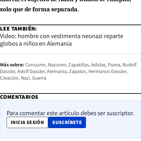
solo que de forma separada.
LEE TAMBIÉN:
Video: hombre con vestimenta neonazi reparte
globos a niños en Alemania
Más sobre:
Consumo
Nazismo
Zapatillas
Adidas
Puma
Rudolf
Dassler
Adolf Dassler
Alemania
Zapatos
Hermanos Dassler
Creación
Nazi
Guerra
COMENTARIOS
Para comentar este artículo debes ser suscriptor.
OPENS IN NEW WINDOW
INICIA SESIÓN
SUSCRÍBETE