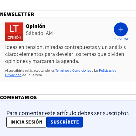
NEWSLETTER
Opinión
Sábado, AM
REGÍSTRATE
Ideas en tensión, miradas contrapuestas y un análisis
claro: elementos para develar los temas que dividen
opiniones y marcarán la agenda.
Al suscribirte estás aceptando los
Términos y Condiciones
y las
Políticas de
Privacidad
de La Tercera.
COMENTARIOS
Para comentar este artículo debes ser suscriptor.
OPENS IN NEW WINDOW
INICIA SESIÓN
SUSCRÍBETE