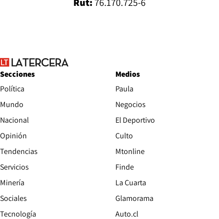
Rut:
76.170.725-6
Secciones
Medios
Política
Paula
Mundo
Negocios
Nacional
El Deportivo
Opinión
Culto
Tendencias
Mtonline
Servicios
Finde
Opens in new window
Minería
La Cuarta
Opens in new wind
Sociales
Glamorama
Opens in new window
Tecnología
Auto.cl