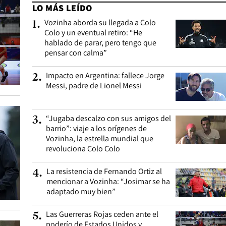
LO MÁS LEÍDO
Vozinha aborda su llegada a Colo
1
.
Colo y un eventual retiro: “He
hablado de parar, pero tengo que
pensar con calma”
Impacto en Argentina: fallece Jorge
2
.
Messi, padre de Lionel Messi
“Jugaba descalzo con sus amigos del
3
.
barrio”: viaje a los orígenes de
Vozinha, la estrella mundial que
revoluciona Colo Colo
La resistencia de Fernando Ortiz al
4
.
mencionar a Vozinha: “Josimar se ha
adaptado muy bien”
Las Guerreras Rojas ceden ante el
5
.
poderío de Estados Unidos y