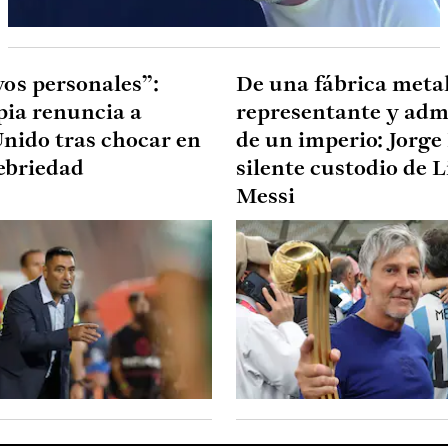
os personales”:
De una fábrica meta
pia renuncia a
representante y adm
nido tras chocar en
de un imperio: Jorge 
ebriedad
silente custodio de L
Messi