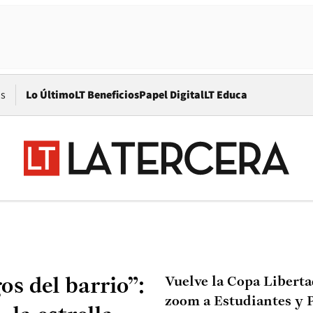
Opens in new window
os
Lo Último
LT Beneficios
Papel Digital
LT Educa
Vuelve la Copa Liberta
s del barrio”:
zoom a Estudiantes y P