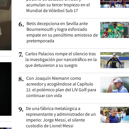
acumulan su tercer tropiezo en el
Mundial de Vóleibol Sub 17
Betis decepciona en Sevilla ante
6
.
Bournemouth y logra esforzado
empate en su penúltimo amistoso de
pretemporada
Carlos Palacios rompe el silencio tras
7
.
la investigación por narcotráfico en la
que detuvieron a su suegro
Con Joaquín Niemann como
8
.
acreedor y acogiéndose al Capítulo
11: el polémico plan del LIV Golf para
continuar con vida
De una fábrica metalúrgica a
9
.
representante y administrador de un
imperio: Jorge Messi, el silente
custodio de Lionel Messi