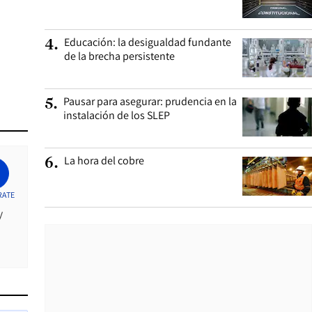
Educación: la desigualdad fundante
4
.
de la brecha persistente
Pausar para asegurar: prudencia en la
5
.
instalación de los SLEP
La hora del cobre
6
.
RATE
y