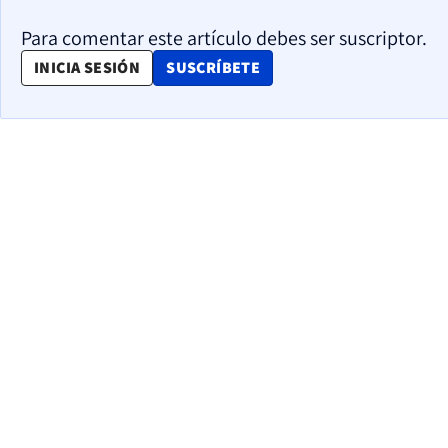
Para comentar este artículo debes ser suscriptor.
OPENS IN NEW WINDOW
INICIA SESIÓN
SUSCRÍBETE