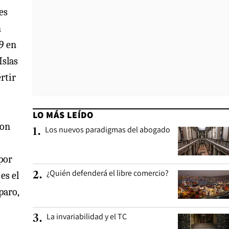
es
n
9 en
Islas
rtir
LO MÁS LEÍDO
son
Los nuevos paradigmas del abogado
1
.
por
¿Quién defenderá el libre comercio?
2
.
es el
paro,
La invariabilidad y el TC
3
.