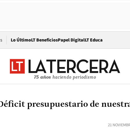
Opens in new window
os
Lo Último
LT Beneficios
Papel Digital
LT Educa
75 años
haciendo periodismo
éficit presupuestario de nuestr
21 NOVIEMBR