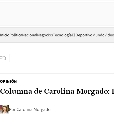
Inicio
Política
Nacional
Negocios
Tecnología
El Deportivo
Mundo
Vide
OPINIÓN
Columna de Carolina Morgado: D
Por
Carolina Morgado