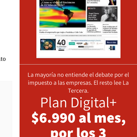
nto
La mayoría no entiende el debate por el
impuesto a las empresas. El resto lee La
Tercera.
Plan Digital+
$6.990 al mes,
por los 3