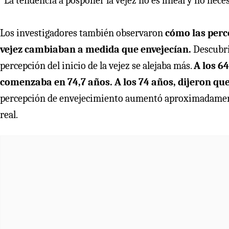
“La tendencia a posponer la vejez no es lineal y no nec
Los investigadores también observaron
cómo las perce
vejez cambiaban a medida que envejecían.
Descubri
percepción del inicio de la vejez se alejaba más.
A los 64
comenzaba en 74,7 años.
A los 74 años, dijeron qu
percepción de envejecimiento aumentó aproximadament
real.