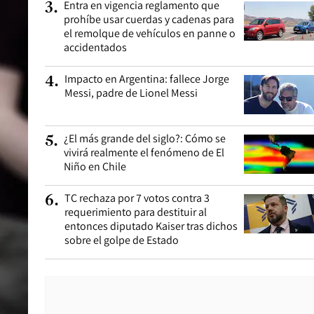
Entra en vigencia reglamento que
3
.
prohíbe usar cuerdas y cadenas para
el remolque de vehículos en panne o
accidentados
Impacto en Argentina: fallece Jorge
4
.
Messi, padre de Lionel Messi
¿El más grande del siglo?: Cómo se
5
.
vivirá realmente el fenómeno de El
Niño en Chile
TC rechaza por 7 votos contra 3
6
.
requerimiento para destituir al
entonces diputado Kaiser tras dichos
sobre el golpe de Estado