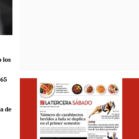
 los
 65
Opens i
ía de