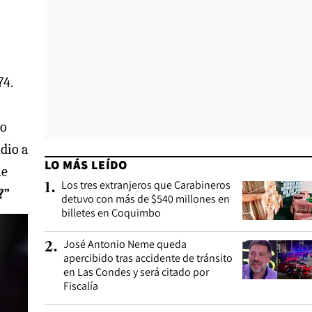
74.
do
udio a
LO MÁS LEÍDO
ue
Los tres extranjeros que Carabineros
1
.
?”
detuvo con más de $540 millones en
billetes en Coquimbo
José Antonio Neme queda
2
.
apercibido tras accidente de tránsito
en Las Condes y será citado por
Fiscalía