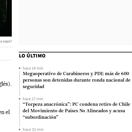
a vejez?
LO ÚLTIMO
hace 14 min
s
Megaoperativo de Carabineros y PDI: más de 600
personas son detenidas durante ronda nacional de
glés).
seguridad
hace 17 min
“Torpeza anacrónica”: PC condena retiro de Chile
en el
del Movimiento de Países No Alineados y acusa
“subordinación”
hace 32 min