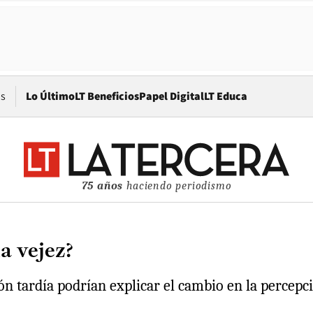
Opens in new window
os
Lo Último
LT Beneficios
Papel Digital
LT Educa
75 años
haciendo periodismo
a vejez?
ión tardía podrían explicar el cambio en la percep