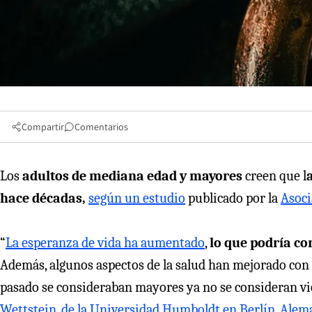
Compartir
Comentarios
Los
adultos de mediana edad y mayores
creen que l
hace décadas,
según un estudio
publicado por la
Asoci
“
La esperanza de vida ha aumentado
,
lo que podría co
Además, algunos aspectos de la salud han mejorado con 
pasado se consideraban mayores ya no se consideran viej
Wettstein, de la Universidad Humboldt en Berlín, Alem