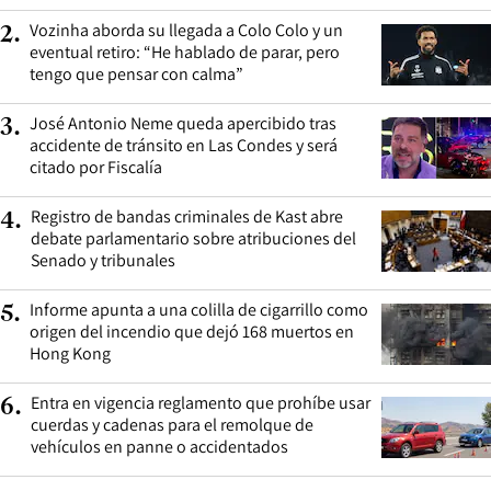
Vozinha aborda su llegada a Colo Colo y un
2
.
eventual retiro: “He hablado de parar, pero
tengo que pensar con calma”
José Antonio Neme queda apercibido tras
3
.
accidente de tránsito en Las Condes y será
citado por Fiscalía
Registro de bandas criminales de Kast abre
4
.
debate parlamentario sobre atribuciones del
Senado y tribunales
Informe apunta a una colilla de cigarrillo como
5
.
origen del incendio que dejó 168 muertos en
Hong Kong
Entra en vigencia reglamento que prohíbe usar
6
.
cuerdas y cadenas para el remolque de
vehículos en panne o accidentados