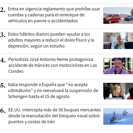
Entra en vigencia reglamento que prohíbe usar
2
.
cuerdas y cadenas para el remolque de
vehículos en panne o accidentados
Estos hábitos diarios pueden ayudar a los
3
.
adultos mayores a reducir el dolor físico y la
depresión, según un estudio
Periodista José Antonio Neme protagoniza
4
.
accidente de tránsito con motociclista en Las
Condes
Italia responde a España que “no acepta
5
.
ultimátums” y no reevaluará la suspensión de
Schengen hasta el 15 de agosto
EE.UU. intercepta más de 50 buques mercantes
6
.
desde la reanudación del bloqueo naval sobre
puertos y costas de Irán