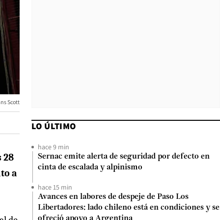
ns Scott
LO ÚLTIMO
hace 9 min
s 28
Sernac emite alerta de seguridad por defecto en
cinta de escalada y alpinismo
to a
hace 15 min
Avances en labores de despeje de Paso Los
Libertadores: lado chileno está en condiciones y se
ofreció apoyo a Argentina