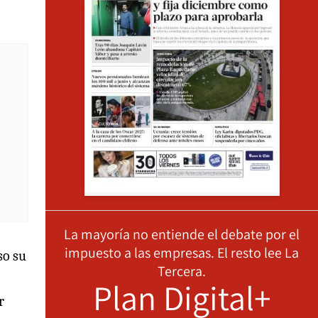
La mayoría no entiende el debate por el
impuesto a las empresas. El resto lee La
so su
Tercera.
Plan Digital+
r