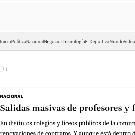
Inicio
Política
Nacional
Negocios
Tecnología
El Deportivo
Mundo
Vide
NACIONAL
Salidas masivas de profesores y
En distintos colegios y liceos públicos de la comu
renovaciones de contratos. Y aunque está dentro de