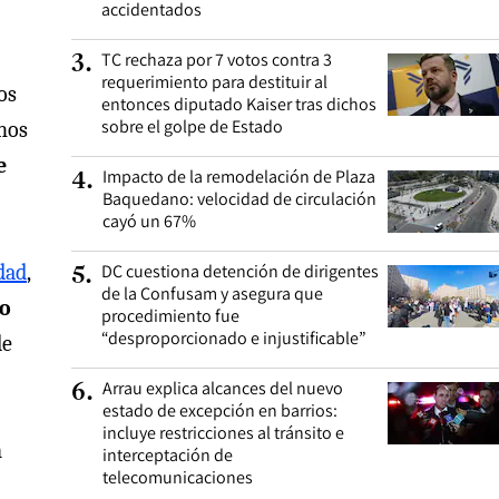
accidentados
TC rechaza por 7 votos contra 3
3
.
requerimiento para destituir al
os
entonces diputado Kaiser tras dichos
sobre el golpe de Estado
hos
e
Impacto de la remodelación de Plaza
4
.
Baquedano: velocidad de circulación
cayó un 67%
dad
,
DC cuestiona detención de dirigentes
5
.
de la Confusam y asegura que
eo
procedimiento fue
“desproporcionado e injustificable”
de
Arrau explica alcances del nuevo
6
.
estado de excepción en barrios:
incluye restricciones al tránsito e
n
interceptación de
telecomunicaciones