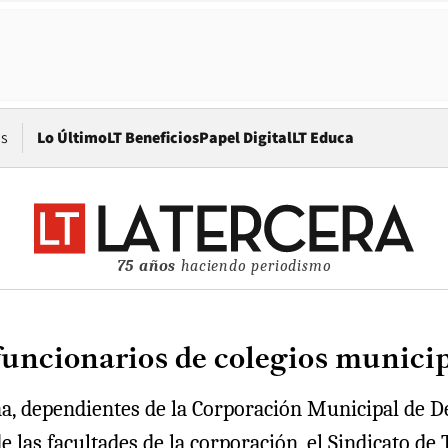
Opens in new window
os
Lo Último
LT Beneficios
Papel Digital
LT Educa
75 años
haciendo periodismo
 funcionarios de colegios munic
na, dependientes de la Corporación Municipal de De
 las facultades de la corporación, el Sindicato de