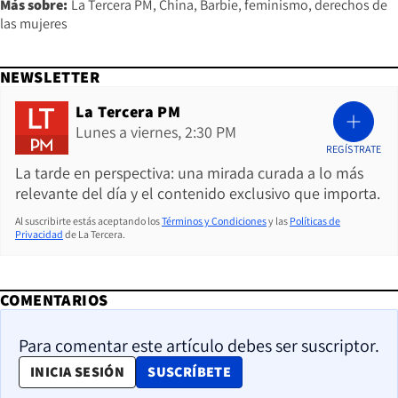
Más sobre:
La Tercera PM
China
Barbie
feminismo
derechos de
las mujeres
NEWSLETTER
La Tercera PM
Lunes a viernes, 2:30 PM
REGÍSTRATE
La tarde en perspectiva: una mirada curada a lo más
relevante del día y el contenido exclusivo que importa.
Al suscribirte estás aceptando los
Términos y Condiciones
y las
Políticas de
Privacidad
de La Tercera.
COMENTARIOS
Para comentar este artículo debes ser suscriptor.
OPENS IN NEW WINDOW
INICIA SESIÓN
SUSCRÍBETE