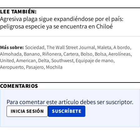
LEE TAMBIÉN:
Agresiva plaga sigue expandiéndose por el país:
peligrosa especie ya se encuentra en Chiloé
Más sobre:
Sociedad
The Wall Street Journal
Maleta
A bordo
Almohada
Banano
Riñonera
Cartera
Bolso
Bolsa
Aerolíneas
United
American
Delta
Southwest
Equipaje de mano
Aeropuerto
Pasajero
Mochila
COMENTARIOS
Para comentar este artículo debes ser suscriptor.
OPENS IN NEW WINDOW
INICIA SESIÓN
SUSCRÍBETE