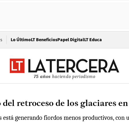
Opens in new window
os
Lo Último
LT Beneficios
Papel Digital
LT Educa
75 años
haciendo periodismo
 del retroceso de los glaciares en
s está generando fiordos menos productivos, con u