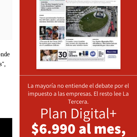
nde
s",
La mayoría no entiende el debate por el
impuesto a las empresas. El resto lee La
Tercera.
Plan Digital+
$6.990 al mes,