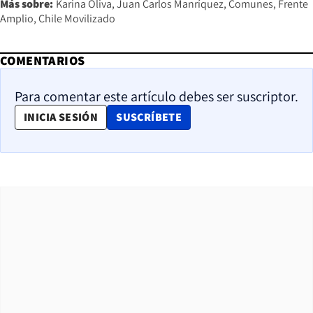
Más sobre:
Karina Oliva
Juan Carlos Manríquez
Comunes
Frente
Amplio
Chile Movilizado
COMENTARIOS
Para comentar este artículo debes ser suscriptor.
OPENS IN NEW WINDOW
INICIA SESIÓN
SUSCRÍBETE