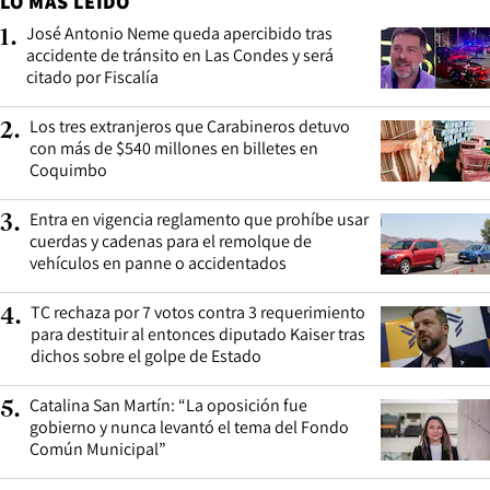
LO MÁS LEÍDO
José Antonio Neme queda apercibido tras
1
.
accidente de tránsito en Las Condes y será
citado por Fiscalía
Los tres extranjeros que Carabineros detuvo
2
.
con más de $540 millones en billetes en
Coquimbo
Entra en vigencia reglamento que prohíbe usar
3
.
cuerdas y cadenas para el remolque de
vehículos en panne o accidentados
TC rechaza por 7 votos contra 3 requerimiento
4
.
para destituir al entonces diputado Kaiser tras
dichos sobre el golpe de Estado
Catalina San Martín: “La oposición fue
5
.
gobierno y nunca levantó el tema del Fondo
Común Municipal”