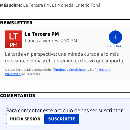
Más sobre:
La Tercera PM
La Moneda
Criterio Tohá
NEWSLETTER
La Tercera PM
Lunes a viernes, 2:30 PM
REGÍSTRATE
La tarde en perspectiva: una mirada curada a lo más
relevante del día y el contenido exclusivo que importa.
Al suscribirte estás aceptando los
Términos y Condiciones
y las
Políticas de
Privacidad
de La Tercera.
COMENTARIOS
Para comentar este artículo debes ser suscriptor.
OPENS IN NEW WINDOW
INICIA SESIÓN
SUSCRÍBETE