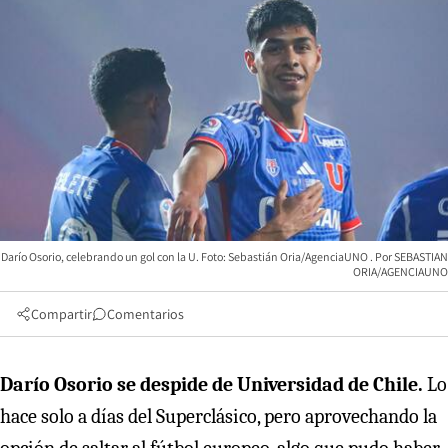
Darío Osorio, celebrando un gol con la U. Foto: Sebastián Oria/AgenciaUNO
SEBASTIAN
ORIA/AGENCIAUNO
Compartir
Comentarios
Darío Osorio se despide de Universidad de Chile.
Lo
hace solo a días del Superclásico, pero aprovechando la