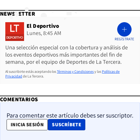
NEWSLETTER
El Deportivo
Lunes, 8:45 AM
REGÍSTRATE
Una selección especial con la cobertura y análisis de
los eventos deportivos más importantes del fin de
semana, por el equipo de Deportes de La Tercera.
Al suscribirte estás aceptando los
Términos y Condiciones
y las
Políticas de
Privacidad
de La Tercera.
COMENTARIOS
Para comentar este artículo debes ser suscriptor.
OPENS IN NEW WINDOW
INICIA SESIÓN
SUSCRÍBETE