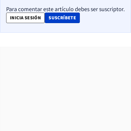
Para comentar este artículo debes ser suscriptor.
OPENS IN NEW WINDOW
INICIA SESIÓN
SUSCRÍBETE