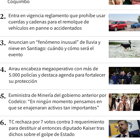
Coquimbo
Entra en vigencia reglamento que prohíbe usar
2
.
cuerdas y cadenas para el remolque de
vehículos en panne o accidentados
Anuncian un “fenómeno inusual” de lluvia y
3
.
nieve en Santiago: cuándo y cómo será el
evento
Arrau encabeza megaoperativo con más de
4
.
5.000 policías y destaca agenda para fortalecer
su protección
Exministra de Minería del gobierno anterior por
5
.
Codelco: “En ningún momento pensamos en
que se enajenaran activos tan importantes”
TC rechaza por 7 votos contra 3 requerimiento
6
.
para destituir al entonces diputado Kaiser tras
dichos sobre el golpe de Estado