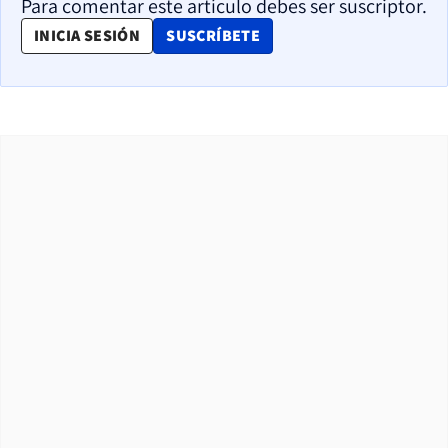
Para comentar este artículo debes ser suscriptor.
OPENS IN NEW WINDOW
INICIA SESIÓN
SUSCRÍBETE