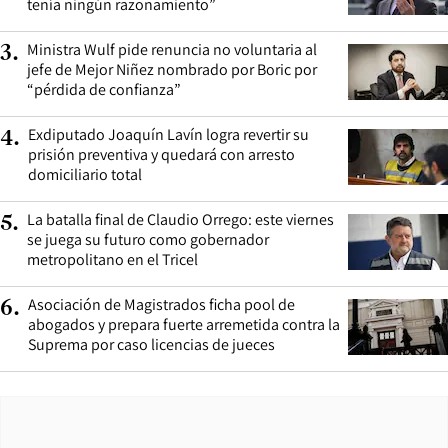
tenía ningún razonamiento”
Ministra Wulf pide renuncia no voluntaria al
3
.
jefe de Mejor Niñez nombrado por Boric por
“pérdida de confianza”
Exdiputado Joaquín Lavín logra revertir su
4
.
prisión preventiva y quedará con arresto
domiciliario total
La batalla final de Claudio Orrego: este viernes
5
.
se juega su futuro como gobernador
metropolitano en el Tricel
Asociación de Magistrados ficha pool de
6
.
abogados y prepara fuerte arremetida contra la
Suprema por caso licencias de jueces