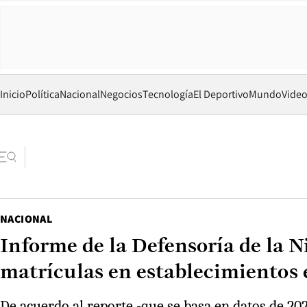
Inicio
Política
Nacional
Negocios
Tecnología
El Deportivo
Mundo
Vide
NACIONAL
Informe de la Defensoría de la 
matrículas en establecimientos
De acuerdo al reporte -que se basa en datos de 202