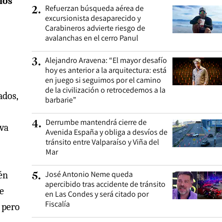
los
Refuerzan búsqueda aérea de
2
.
excursionista desaparecido y
Carabineros advierte riesgo de
avalanchas en el cerro Panul
Alejandro Aravena: “El mayor desafío
3
.
hoy es anterior a la arquitectura: está
en juego si seguimos por el camino
de la civilización o retrocedemos a la
ados,
barbarie”
Derrumbe mantendrá cierre de
4
.
iva
Avenida España y obliga a desvíos de
tránsito entre Valparaíso y Viña del
Mar
José Antonio Neme queda
én
5
.
apercibido tras accidente de tránsito
de
en Las Condes y será citado por
Fiscalía
 pero