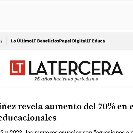
Opens in new window
os
Lo Último
LT Beneficios
Papel Digital
LT Educa
75 años
haciendo periodismo
Niñez revela aumento del 70% en 
 educacionales
2 y 2023- las mayores causales son “agresiones a o