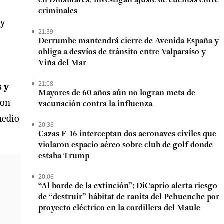
en Dinamarca: investigan ajuste de cuentas entre
criminales
 y
21:39
Derrumbe mantendrá cierre de Avenida España y
obliga a desvíos de tránsito entre Valparaíso y
Viña del Mar
21:08
 y
Mayores de 60 años aún no logran meta de
con
vacunación contra la influenza
medio
20:36
Cazas F-16 interceptan dos aeronaves civiles que
violaron espacio aéreo sobre club de golf donde
estaba Trump
20:06
“Al borde de la extinción”: DiCaprio alerta riesgo
de “destruir” hábitat de ranita del Pehuenche por
proyecto eléctrico en la cordillera del Maule