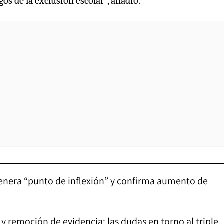
os de la exclusión escolar”, añadió.
genera “punto de inflexión” y confirma aumento de
y remoción de evidencia: las dudas en torno al triple