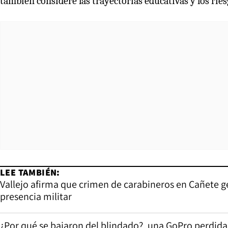
también considere las trayectorias educativas y los riesg
LEE TAMBIÉN:
Vallejo afirma que crimen de carabineros en Cañete 
presencia militar
¿Por qué se bajaron del blindado?, una GoPro perdida 