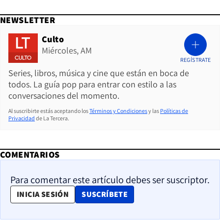
NEWSLETTER
Culto
Miércoles, AM
REGÍSTRATE
Series, libros, música y cine que están en boca de
todos. La guía pop para entrar con estilo a las
conversaciones del momento.
Al suscribirte estás aceptando los
Términos y Condiciones
y las
Políticas de
Privacidad
de La Tercera.
COMENTARIOS
Para comentar este artículo debes ser suscriptor.
OPENS IN NEW WINDOW
INICIA SESIÓN
SUSCRÍBETE