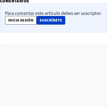
COMENTARIOS
Para comentar este artículo debes ser suscriptor.
OPENS IN NEW WINDOW
INICIA SESIÓN
SUSCRÍBETE