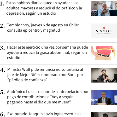
Estos hábitos diarios pueden ayudar a los
1
.
adultos mayores a reducir el dolor físico y la
depresión, según un estudio
Temblor hoy, jueves 6 de agosto en Chile:
2
.
consulta epicentro y magnitud
Hacer este ejercicio una vez por semana puede
3
.
ayudar a reducir la grasa abdominal, según un
estudio
Ministra Wulf pide renuncia no voluntaria al
4
.
jefe de Mejor Niñez nombrado por Boric por
“pérdida de confianza”
Andrónico Luksic responde a interpelación por
5
.
pago de contribuciones: “Voy a seguir
pagando hasta el día que me muera”
Exdiputado Joaquín Lavín logra revertir su
6
.