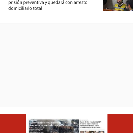
prisión preventiva y quedará con arresto
domiciliario total
Opens in ne