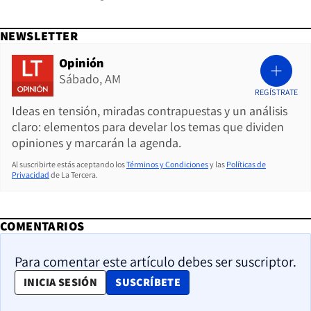
NEWSLETTER
Opinión
Sábado, AM
REGÍSTRATE
Ideas en tensión, miradas contrapuestas y un análisis
claro: elementos para develar los temas que dividen
opiniones y marcarán la agenda.
Al suscribirte estás aceptando los
Términos y Condiciones
y las
Políticas de
Privacidad
de La Tercera.
COMENTARIOS
Para comentar este artículo debes ser suscriptor.
OPENS IN NEW WINDOW
INICIA SESIÓN
SUSCRÍBETE