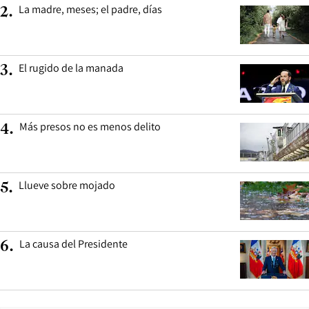
La madre, meses; el padre, días
2
.
El rugido de la manada
3
.
Más presos no es menos delito
4
.
Llueve sobre mojado
5
.
La causa del Presidente
6
.