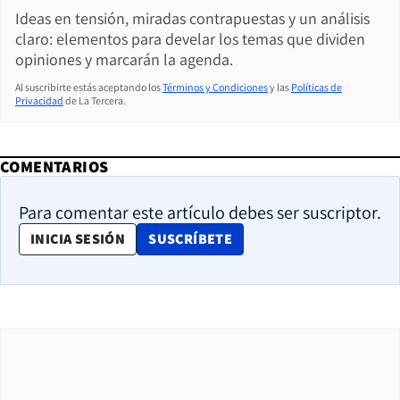
Ideas en tensión, miradas contrapuestas y un análisis
claro: elementos para develar los temas que dividen
opiniones y marcarán la agenda.
Al suscribirte estás aceptando los
Términos y Condiciones
y las
Políticas de
Privacidad
de La Tercera.
COMENTARIOS
Para comentar este artículo debes ser suscriptor.
OPENS IN NEW WINDOW
INICIA SESIÓN
SUSCRÍBETE