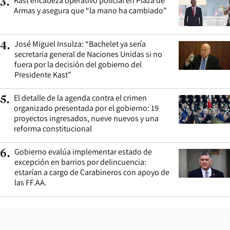
Kast encabeza operativo policial en Plaza de
3
.
Armas y asegura que “la mano ha cambiado”
José Miguel Insulza: “Bachelet ya sería
4
.
secretaria general de Naciones Unidas si no
fuera por la decisión del gobierno del
Presidente Kast”
El detalle de la agenda contra el crimen
5
.
organizado presentada por el gobierno: 19
proyectos ingresados, nueve nuevos y una
reforma constitucional
Gobierno evalúa implementar estado de
6
.
excepción en barrios por delincuencia:
estarían a cargo de Carabineros con apoyo de
las FF.AA.