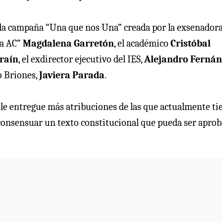
de la campaña “Una que nos Una” creada por la exsenador
ca AC”
Magdalena Garretón
, el académico
Cristóbal
raín
, el exdirector ejecutivo del IES,
Alejandro Ferná
io Briones,
Javiera Parada
.
le entregue más atribuciones de las que actualmente ti
“consensuar un texto constitucional que pueda ser apro