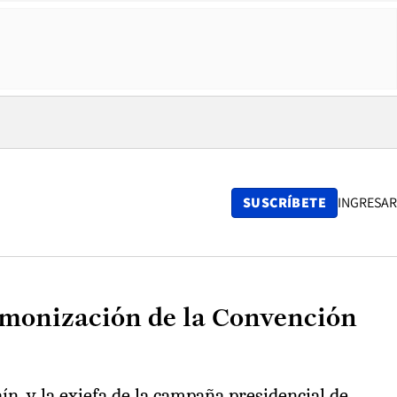
SUSCRÍBETE
INGRESAR
rmonización de la Convención
n, y la exjefa de la campaña presidencial de