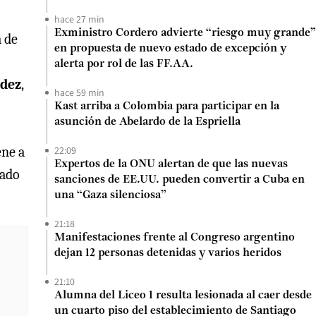
hace 27 min
Exministro Cordero advierte “riesgo muy grande”
a de
en propuesta de nuevo estado de excepción y
alerta por rol de las FF.AA.
ndez
,
hace 59 min
Kast arriba a Colombia para participar en la
asunción de Abelardo de la Espriella
ene a
22:09
Expertos de la ONU alertan de que las nuevas
bado
sanciones de EE.UU. pueden convertir a Cuba en
una “Gaza silenciosa”
21:18
Manifestaciones frente al Congreso argentino
dejan 12 personas detenidas y varios heridos
21:10
Alumna del Liceo 1 resulta lesionada al caer desde
un cuarto piso del establecimiento de Santiago