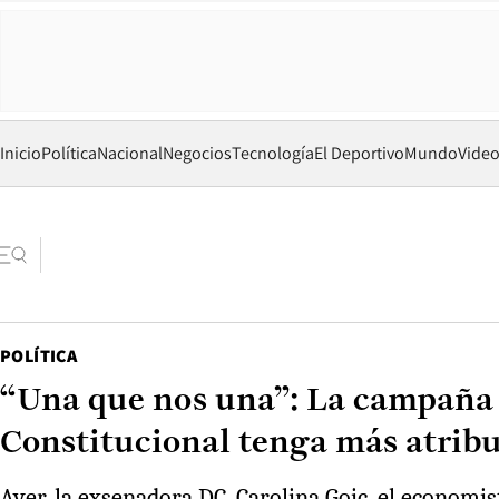
Inicio
Política
Nacional
Negocios
Tecnología
El Deportivo
Mundo
Vide
POLÍTICA
“Una que nos una”: La campaña 
Constitucional tenga más atrib
Ayer, la exsenadora DC, Carolina Goic, el economis