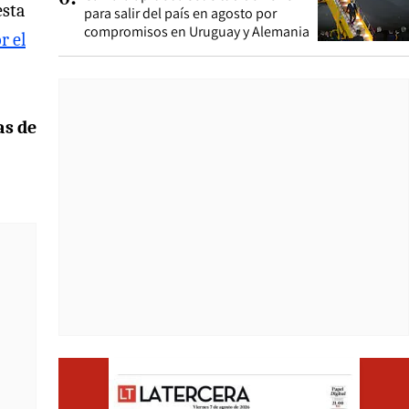
esta
para salir del país en agosto por
compromisos en Uruguay y Alemania
r el
as de
Opens i