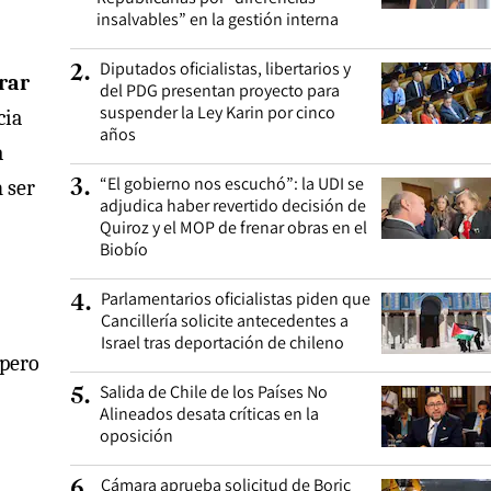
insalvables” en la gestión interna
Diputados oficialistas, libertarios y
2
.
rar
del PDG presentan proyecto para
suspender la Ley Karin por cinco
cia
años
a
“El gobierno nos escuchó”: la UDI se
n ser
3
.
adjudica haber revertido decisión de
Quiroz y el MOP de frenar obras en el
Biobío
Parlamentarios oficialistas piden que
4
.
Cancillería solicite antecedentes a
Israel tras deportación de chileno
 pero
Salida de Chile de los Países No
5
.
Alineados desata críticas en la
oposición
Cámara aprueba solicitud de Boric
6
.