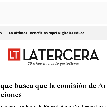
Opens in new window
os
Lo Último
LT Beneficios
Papel Digital
LT Educa
75 años
haciendo periodismo
que busca que la comisión de A
uciones
ta y expresidente de BancoEstado, Guillermo Larraí