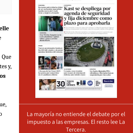
elle
e
! Que
es y,
os
ue,
La mayoría no entiende el debate por el
o
impuesto a las empresas. El resto lee La
Tercera.