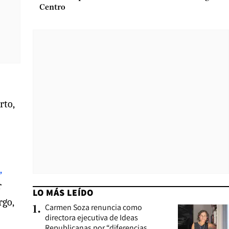
Centro
rto,
,
r
LO MÁS LEÍDO
rgo,
Carmen Soza renuncia como
1
.
directora ejecutiva de Ideas
Republicanas por “diferencias