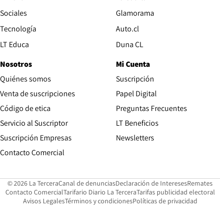
Opens in new wind
Sociales
Glamorama
Opens in new window
Tecnología
Auto.cl
Opens in new window
LT Educa
Duna CL
Nosotros
Mi Cuenta
Quiénes somos
Suscripción
Opens in new win
Venta de suscripciones
Papel Digital
Opens in new window
Código de etica
Preguntas Frecuentes
Servicio al Suscriptor
LT Beneficios
Suscripción Empresas
Newsletters
Opens in new window
Contacto Comercial
Opens in new window
Opens in 
Op
© 2026 La Tercera
Canal de denuncias
Declaración de Intereses
Remates
Opens in new window
Opens in new window
O
Contacto Comercial
Tarifario Diario La Tercera
Tarifas publicidad electoral
Opens in new window
Avisos Legales
Términos y condiciones
Políticas de privacidad