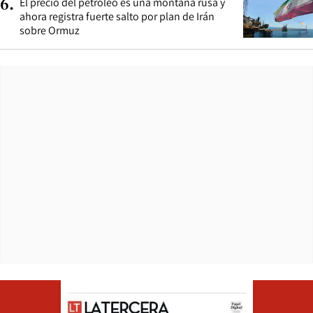
El precio del petróleo es una montaña rusa y
6
.
ahora registra fuerte salto por plan de Irán
sobre Ormuz
Opens in ne