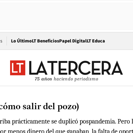
Opens in new window
os
Lo Último
LT Beneficios
Papel Digital
LT Educa
75 años
haciendo periodismo
cómo salir del pozo)
rriba prácticamente se duplicó pospandemia. Pero
or menos dinero del que ganaban, la falta de opor