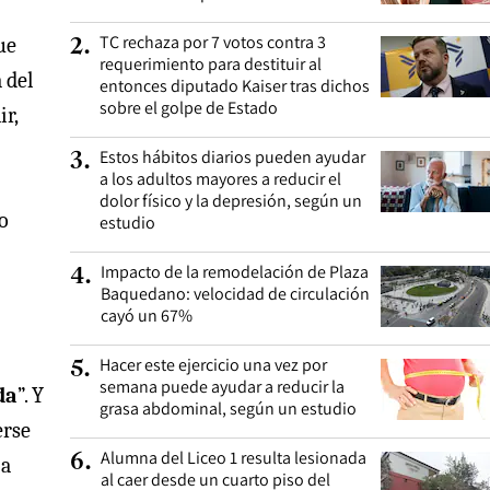
TC rechaza por 7 votos contra 3
ue
2
.
requerimiento para destituir al
 del
entonces diputado Kaiser tras dichos
sobre el golpe de Estado
ir,
Estos hábitos diarios pueden ayudar
3
.
a los adultos mayores a reducir el
dolor físico y la depresión, según un
go
estudio
Impacto de la remodelación de Plaza
4
.
Baquedano: velocidad de circulación
cayó un 67%
Hacer este ejercicio una vez por
5
.
semana puede ayudar a reducir la
da
”. Y
grasa abdominal, según un estudio
erse
Alumna del Liceo 1 resulta lesionada
6
.
 a
al caer desde un cuarto piso del