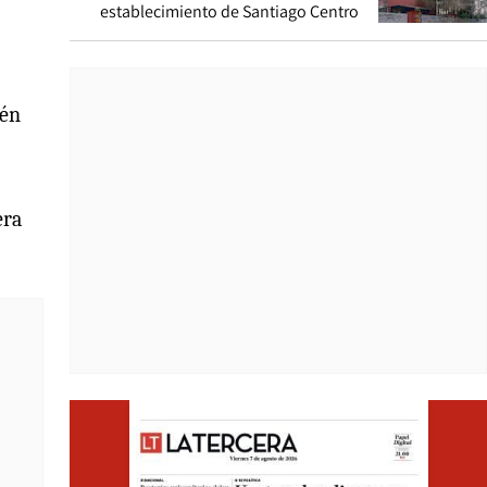
establecimiento de Santiago Centro
ién
era
Opens i