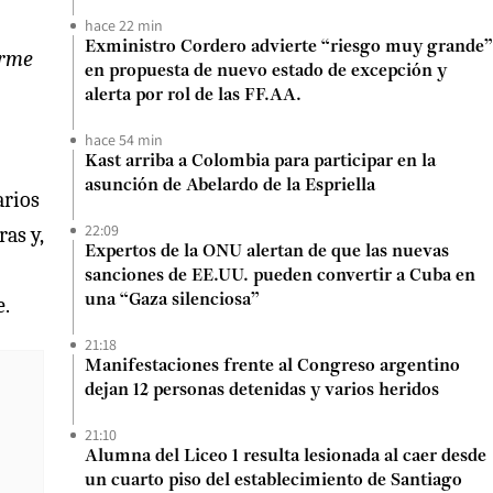
hace 22 min
Exministro Cordero advierte “riesgo muy grande”
orme
en propuesta de nuevo estado de excepción y
alerta por rol de las FF.AA.
hace 54 min
Kast arriba a Colombia para participar en la
asunción de Abelardo de la Espriella
arios
22:09
as y,
Expertos de la ONU alertan de que las nuevas
sanciones de EE.UU. pueden convertir a Cuba en
una “Gaza silenciosa”
e.
21:18
Manifestaciones frente al Congreso argentino
dejan 12 personas detenidas y varios heridos
21:10
Alumna del Liceo 1 resulta lesionada al caer desde
un cuarto piso del establecimiento de Santiago