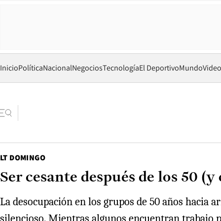
Inicio
Política
Nacional
Negocios
Tecnología
El Deportivo
Mundo
Vide
LT DOMINGO
Ser cesante después de los 50 (y 
La desocupación en los grupos de 50 años hacia a
silencioso. Mientras algunos encuentran trabajo p