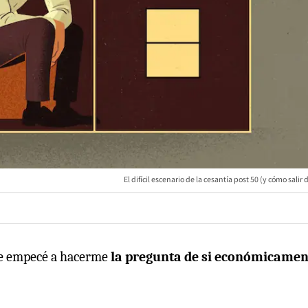
El difícil escenario de la cesantía post 50 (y cómo salir 
e empecé a hacerme
la pregunta de si económicamen