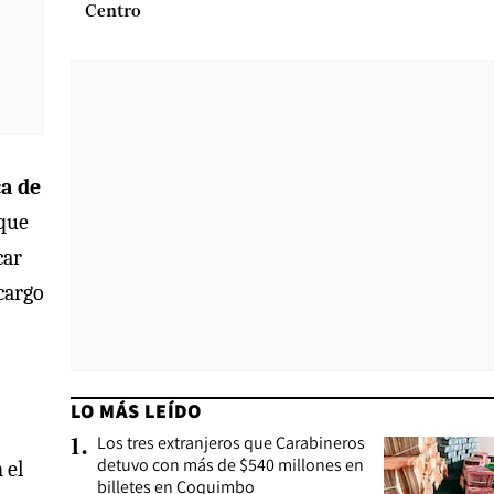
Centro
ca de
 que
car
cargo
LO MÁS LEÍDO
Los tres extranjeros que Carabineros
1
.
detuvo con más de $540 millones en
 el
billetes en Coquimbo