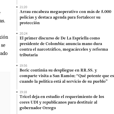
21:20
e
Arrau encabeza megaoperativo con más de 5.000
policías y destaca agenda para fortalecer su
as.
protección
20:24
exión
El primer discurso de De La Espriella como
presidente de Colombia: anuncia mano dura
 se
contra el narcotráfico, megacárceles y reforma
tado
tributaria
19:56
Boric continúa su despliegue en RR.SS. y
comparte visita a San Ramón: “Qué potente que es
cuando la política está al servicio de su pueblo”
19:18
Tricel deja en estudio el requerimiento de los
cores UDI y republicanos para destituir al
gobernador Orrego