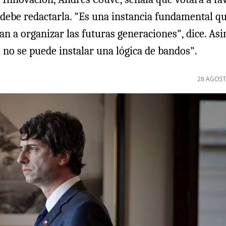
 debe redactarla. "Es una instancia fundamental q
an a organizar las futuras generaciones", dice. As
 no se puede instalar una lógica de bandos".
28 AGOST