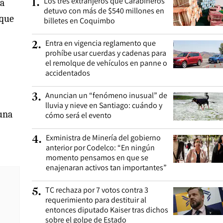
Los tres extranjeros que Carabineros
ra
1
.
detuvo con más de $540 millones en
 que
billetes en Coquimbo
Entra en vigencia reglamento que
2
.
prohíbe usar cuerdas y cadenas para
el remolque de vehículos en panne o
accidentados
Anuncian un “fenómeno inusual” de
3
.
lluvia y nieve en Santiago: cuándo y
una
cómo será el evento
Exministra de Minería del gobierno
4
.
anterior por Codelco: “En ningún
momento pensamos en que se
enajenaran activos tan importantes”
TC rechaza por 7 votos contra 3
5
.
requerimiento para destituir al
entonces diputado Kaiser tras dichos
sobre el golpe de Estado