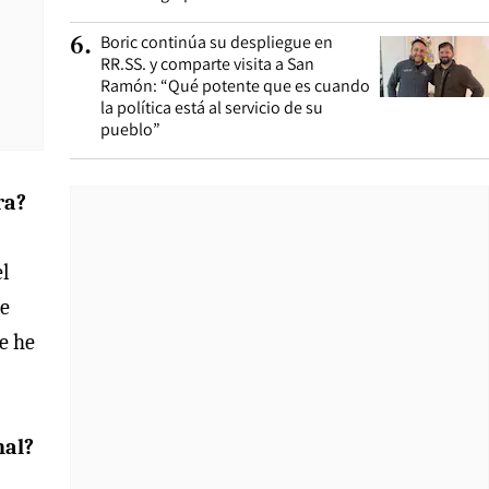
Boric continúa su despliegue en
6
.
RR.SS. y comparte visita a San
Ramón: “Qué potente que es cuando
la política está al servicio de su
pueblo”
ra?
l
ge
e he
nal?