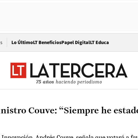
Opens in new window
os
Lo Último
LT Beneficios
Papel Digital
LT Educa
75 años
haciendo periodismo
inistro Couve: “Siempre he estad
e Innovación, Andrés Couve, señala que votará a fa