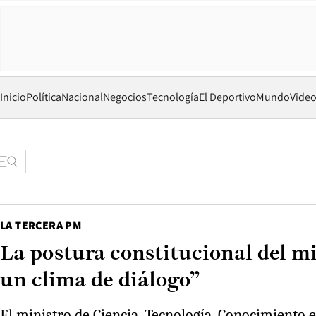
Inicio
Política
Nacional
Negocios
Tecnología
El Deportivo
Mundo
Vide
LA TERCERA PM
La postura constitucional del m
un clima de diálogo”
El ministro de Ciencia, Tecnología, Conocimiento 