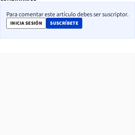
Para comentar este artículo debes ser suscriptor.
OPENS IN NEW WINDOW
INICIA SESIÓN
SUSCRÍBETE