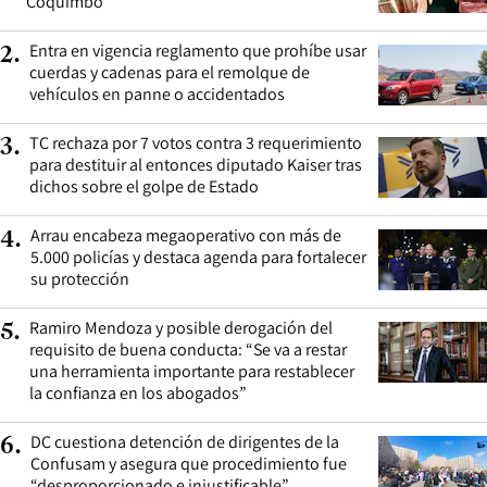
Coquimbo
Entra en vigencia reglamento que prohíbe usar
2
.
cuerdas y cadenas para el remolque de
vehículos en panne o accidentados
TC rechaza por 7 votos contra 3 requerimiento
3
.
para destituir al entonces diputado Kaiser tras
dichos sobre el golpe de Estado
Arrau encabeza megaoperativo con más de
4
.
5.000 policías y destaca agenda para fortalecer
su protección
Ramiro Mendoza y posible derogación del
5
.
requisito de buena conducta: “Se va a restar
una herramienta importante para restablecer
la confianza en los abogados”
DC cuestiona detención de dirigentes de la
6
.
Confusam y asegura que procedimiento fue
“desproporcionado e injustificable”