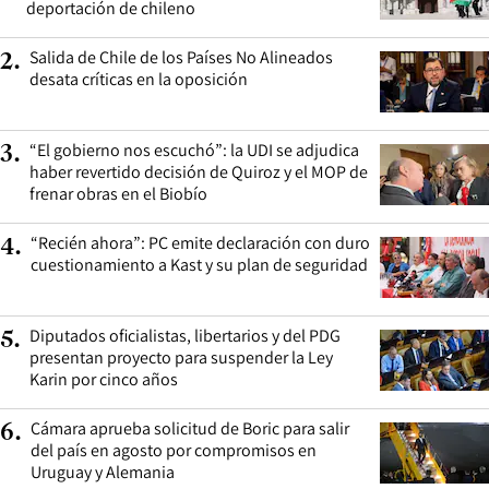
deportación de chileno
Salida de Chile de los Países No Alineados
2
.
desata críticas en la oposición
“El gobierno nos escuchó”: la UDI se adjudica
3
.
haber revertido decisión de Quiroz y el MOP de
frenar obras en el Biobío
“Recién ahora”: PC emite declaración con duro
4
.
cuestionamiento a Kast y su plan de seguridad
Diputados oficialistas, libertarios y del PDG
5
.
presentan proyecto para suspender la Ley
Karin por cinco años
Cámara aprueba solicitud de Boric para salir
6
.
del país en agosto por compromisos en
Uruguay y Alemania