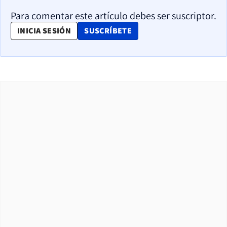
Para comentar este artículo debes ser suscriptor.
OPENS IN NEW WINDOW
INICIA SESIÓN
SUSCRÍBETE