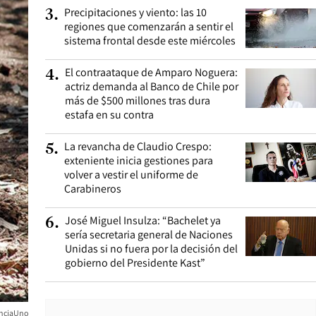
Precipitaciones y viento: las 10
3
.
regiones que comenzarán a sentir el
sistema frontal desde este miércoles
El contraataque de Amparo Noguera:
4
.
actriz demanda al Banco de Chile por
más de $500 millones tras dura
estafa en su contra
La revancha de Claudio Crespo:
5
.
exteniente inicia gestiones para
volver a vestir el uniforme de
Carabineros
José Miguel Insulza: “Bachelet ya
6
.
sería secretaria general de Naciones
Unidas si no fuera por la decisión del
gobierno del Presidente Kast”
nciaUno