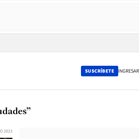
SUSCRÍBETE
INGRESAR
iudades”
O 2023