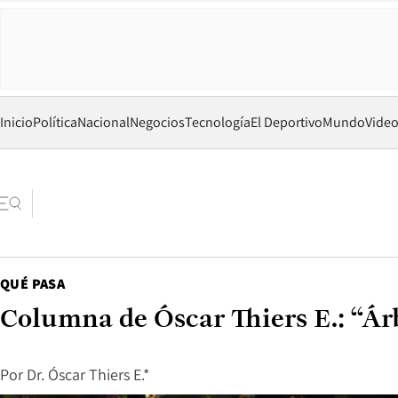
Inicio
Política
Nacional
Negocios
Tecnología
El Deportivo
Mundo
Vide
QUÉ PASA
Columna de Óscar Thiers E.: “Ár
Por
Dr. Óscar Thiers E.*