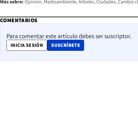
Más sobre:
Opinión
Medioambiente
Árboles
Ciudades
Cambio c
COMENTARIOS
Para comentar este artículo debes ser suscriptor.
OPENS IN NEW WINDOW
INICIA SESIÓN
SUSCRÍBETE