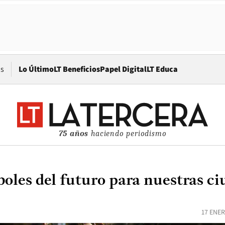
Opens in new window
os
Lo Último
LT Beneficios
Papel Digital
LT Educa
75 años
haciendo periodismo
boles del futuro para nuestras c
17 ENER