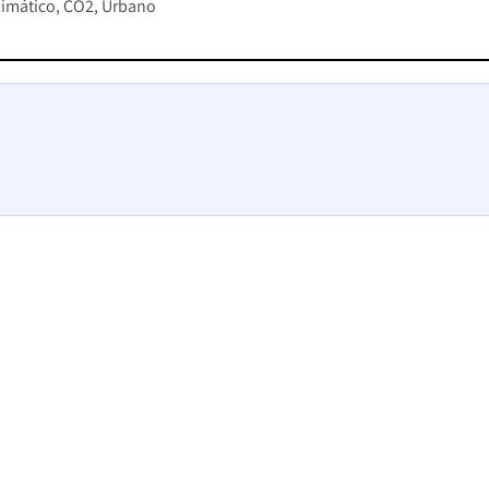
limático
CO2
Urbano