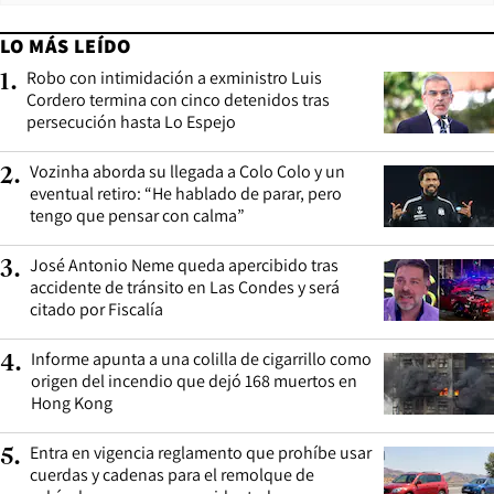
LO MÁS LEÍDO
Robo con intimidación a exministro Luis
1
.
Cordero termina con cinco detenidos tras
persecución hasta Lo Espejo
Vozinha aborda su llegada a Colo Colo y un
2
.
eventual retiro: “He hablado de parar, pero
tengo que pensar con calma”
José Antonio Neme queda apercibido tras
3
.
accidente de tránsito en Las Condes y será
citado por Fiscalía
Informe apunta a una colilla de cigarrillo como
4
.
origen del incendio que dejó 168 muertos en
Hong Kong
Entra en vigencia reglamento que prohíbe usar
5
.
cuerdas y cadenas para el remolque de