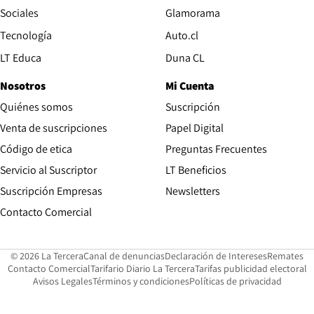
Opens in new wind
Sociales
Glamorama
Opens in new window
Tecnología
Auto.cl
Opens in new window
LT Educa
Duna CL
Nosotros
Mi Cuenta
Quiénes somos
Suscripción
Opens in new win
Venta de suscripciones
Papel Digital
Opens in new window
Código de etica
Preguntas Frecuentes
Servicio al Suscriptor
LT Beneficios
Suscripción Empresas
Newsletters
Opens in new window
Contacto Comercial
Opens in new window
Opens in 
Op
© 2026 La Tercera
Canal de denuncias
Declaración de Intereses
Remates
Opens in new window
Opens in new window
O
Contacto Comercial
Tarifario Diario La Tercera
Tarifas publicidad electoral
Opens in new window
Avisos Legales
Términos y condiciones
Políticas de privacidad