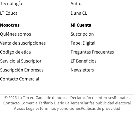
Opens in new window
Tecnología
Auto.cl
Opens in new window
LT Educa
Duna CL
Nosotros
Mi Cuenta
Quiénes somos
Suscripción
Opens in new win
Venta de suscripciones
Papel Digital
Opens in new window
Código de etica
Preguntas Frecuentes
Servicio al Suscriptor
LT Beneficios
Suscripción Empresas
Newsletters
Opens in new window
Contacto Comercial
Opens in new window
Opens in 
Op
© 2026 La Tercera
Canal de denuncias
Declaración de Intereses
Remates
Opens in new window
Opens in new window
O
Contacto Comercial
Tarifario Diario La Tercera
Tarifas publicidad electoral
Opens in new window
Avisos Legales
Términos y condiciones
Políticas de privacidad